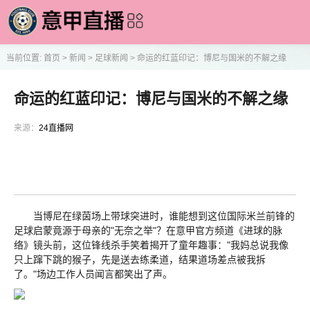
当前位置:
首页
>
新闻
>
足球新闻
>
命运的红蓝印记：博尼与国米的不解之缘
命运的红蓝印记：博尼与国米的不解之缘
来源：
24直播网
当博尼在绿茵场上带球突进时，谁能想到这位国际米兰前锋的
足球启蒙竟源于母亲的"无奈之举"？在意甲官方频道《进球的脉
络》镜头前，这位锋线杀手笑着揭开了童年趣事："我妈总说我像
只上蹿下跳的猴子，先是送去练柔道，结果道场差点被我拆
了。"场边工作人员闻言都笑出了声。