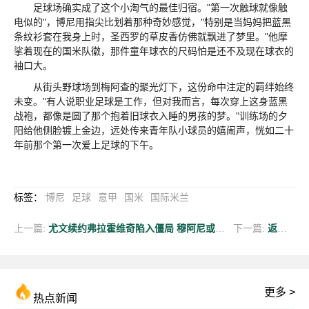
足球场确实成了这个小淘气的最佳归宿。"第一次触球就像触
电似的"，博尼用指尖比划着那种奇妙感觉，"特别是当妈妈把蓝黑
条纹衫套在我身上时，圣西罗的草皮香仿佛就飘进了梦里。"他摩
挲着现在的国米队徽，那件童年球衣的尺码怕是还不及现在球衣的
袖口大。
从街头野球场到梅阿查的聚光灯下，这份命中注定的羁绊始终
未变。"有人说职业足球是工作，但对我而言，每次穿上这身蓝黑
战袍，都像是圆了那个抱着旧球衣入睡的男孩的梦。"训练场的夕
阳给他侧脸镀上金边，远处传来青年队小球员的嬉闹声，恍如二十
年前那个第一次爱上足球的下午。
标签
：
博尼
足球
意甲
国米
国际米兰
上一篇:
尤文续约弗拉霍维奇陷入僵局 穆阿尼或成锋线新答案
下一篇:
返回列表
更多 >
热点新闻