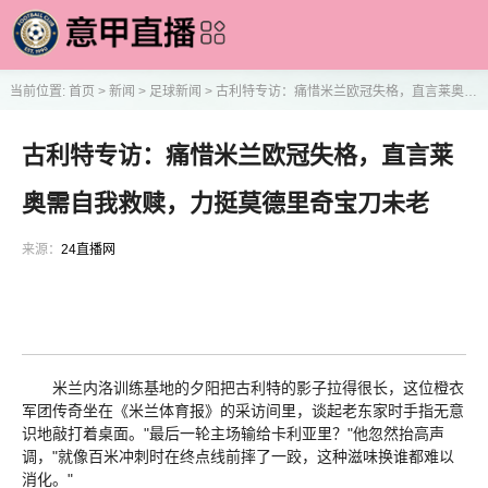
当前位置:
首页
>
新闻
>
足球新闻
>
古利特专访：痛惜米兰欧冠失格，直言莱奥需自我救赎，力挺莫德里奇宝刀未老
古利特专访：痛惜米兰欧冠失格，直言莱
奥需自我救赎，力挺莫德里奇宝刀未老
来源：
24直播网
米兰内洛训练基地的夕阳把古利特的影子拉得很长，这位橙衣
军团传奇坐在《米兰体育报》的采访间里，谈起老东家时手指无意
识地敲打着桌面。"最后一轮主场输给卡利亚里？"他忽然抬高声
调，"就像百米冲刺时在终点线前摔了一跤，这种滋味换谁都难以
消化。"