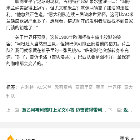
聊到亚平宁足球的现状，古利特抓起矿泉水猛灌一口："国际
米兰确实配得上冠军，但尤文和米兰？就像两辆忘了加油的法拉
利。"他忽然正色道，"意大利队连续三届缺席世界杯，这可比AC米
兰缺席欧冠严重多了。想想看，链式防守的发明者居然找不到自家
门锁的钥匙了..."
关于世界杯预测，这位1988年欧洲杯得主露出狡黠的笑
容："阿根廷人当然想卫冕，但姆巴佩可能正磨着他的猎刀。荷兰
队？我们就像藏在袖子里的一张黑桃A。"临别时他突然转身补充
道，"对了，告诉卡洛（安切洛蒂），巴西队要是踢不好，圣保罗
的咖啡都会变苦的。"
标签
：
古利特
AC米兰
欧冠资格
莫德里奇
莱奥
世界杯
意大
利队
上一篇:
意乙阿韦利诺盯上尤文小将 边锋彼得雷利或成今夏引援目标
下一篇:
返回列表
更多 >