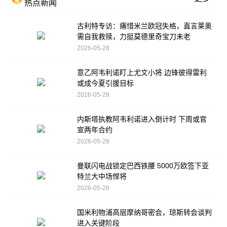
热点新闻
古利特专访：痛惜米兰欧冠失格，直言莱奥
需自我救赎，力挺莫德里奇宝刀未老
2026-05-28
意乙阿韦利诺盯上尤文小将 边锋彼得雷利
或成今夏引援目标
2026-05-28
内斯塔执教阿韦利诺进入倒计时 下周或官
宣两年合约
2026-05-28
曼联闪电战锁定巴西铁腰 5000万欧签下亚
特兰大中场悍将
2026-05-28
国米利物浦高层摩纳哥密会，琼斯转会谈判
进入关键阶段