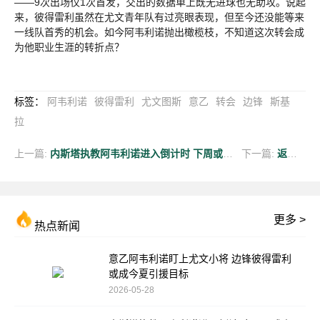
——9次出场仅1次首发，交出的数据单上既无进球也无助攻。说起
来，彼得雷利虽然在尤文青年队有过亮眼表现，但至今还没能等来
一线队首秀的机会。如今阿韦利诺抛出橄榄枝，不知道这次转会成
为他职业生涯的转折点？
标签
：
阿韦利诺
彼得雷利
尤文图斯
意乙
转会
边锋
斯基
拉
上一篇:
内斯塔执教阿韦利诺进入倒计时 下周或官宣两年合约
下一篇:
返回列表
更多 >
热点新闻
意乙阿韦利诺盯上尤文小将 边锋彼得雷利
或成今夏引援目标
2026-05-28