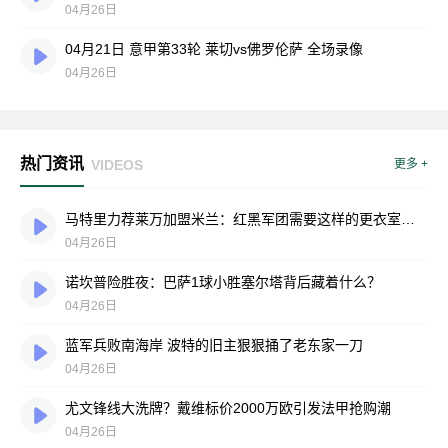
04月26日
04月21日 意甲第33轮 莱切vs佛罗伦萨 全场录像
04月26日
热门资讯
VIDEOS
更多 +
马特里力荐莱万加盟米兰：红黑军团需要这样的更衣室压舱石
04月26日
诺坎普险胜夜：巴萨1球小胜塞尔塔背后藏着什么？
04月26日
蓝军兵败南海岸 波特的旧主狠狠捅了老东家一刀
04月26日
尤文锋线大洗牌？戴维标价2000万欧引发法甲抢购潮
04月26日