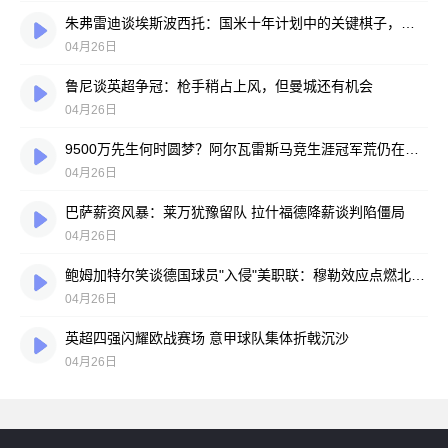
朱弗雷迪谈埃斯波西托：国米十年计划中的关键棋子，但转会大门从未开启
04月26日
鲁尼谈英超争冠：枪手稍占上风，但曼城还有机会
04月26日
9500万先生何时圆梦？阿尔瓦雷斯马竞生涯冠军荒仍在延续
04月26日
巴萨薪资风暴：莱万犹豫留队 拉什福德降薪谈判陷僵局
04月26日
鲍姆加特尔笑谈德国球员"入侵"美职联：穆勒效应点燃北美赛场
04月26日
英超四强闪耀欧战赛场 意甲球队集体折戟沉沙
04月26日