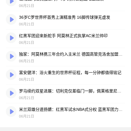
06月21日
36岁C罗世界杯首秀上演精准秀 16脚传球弹无虚发
06月21日
红黑军团迎来新舵手 阿莫林正式执掌AC米兰帅印
06月21日
独家：阿莫林携三年合约入主米兰 德国高管克洛舍加盟在即
06月21日
富安健洋：浴火重生的世界杯征程，每一分钟都值得铭记
06月21日
罗马续约双星进展：切利克仅差临门一脚，佩莱格里尼谈判乐观
06月21日
米兰双雄分道扬镳：红黑军试水NBA式分权 蓝黑军团力挺主帅话语权
06月21日