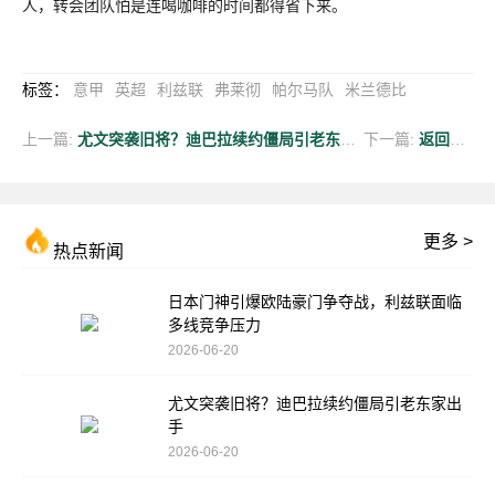
人，转会团队怕是连喝咖啡的时间都得省下来。
标签
：
意甲
英超
利兹联
弗莱彻
帕尔马队
米兰德比
上一篇:
尤文突袭旧将？迪巴拉续约僵局引老东家出手
下一篇:
返回列表
更多 >
热点新闻
日本门神引爆欧陆豪门争夺战，利兹联面临
多线竞争压力
2026-06-20
尤文突袭旧将？迪巴拉续约僵局引老东家出
手
2026-06-20