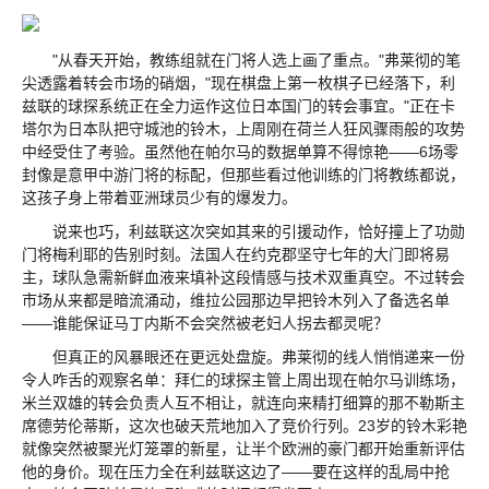
"从春天开始，教练组就在门将人选上画了重点。"弗莱彻的笔
尖透露着转会市场的硝烟，"现在棋盘上第一枚棋子已经落下，利
兹联的球探系统正在全力运作这位日本国门的转会事宜。"正在卡
塔尔为日本队把守城池的铃木，上周刚在荷兰人狂风骤雨般的攻势
中经受住了考验。虽然他在帕尔马的数据单算不得惊艳——6场零
封像是意甲中游门将的标配，但那些看过他训练的门将教练都说，
这孩子身上带着亚洲球员少有的爆发力。
说来也巧，利兹联这次突如其来的引援动作，恰好撞上了功勋
门将梅利耶的告别时刻。法国人在约克郡坚守七年的大门即将易
主，球队急需新鲜血液来填补这段情感与技术双重真空。不过转会
市场从来都是暗流涌动，维拉公园那边早把铃木列入了备选名单
——谁能保证马丁内斯不会突然被老妇人拐去都灵呢？
但真正的风暴眼还在更远处盘旋。弗莱彻的线人悄悄递来一份
令人咋舌的观察名单：拜仁的球探主管上周出现在帕尔马训练场，
米兰双雄的转会负责人互不相让，就连向来精打细算的那不勒斯主
席德劳伦蒂斯，这次也破天荒地加入了竞价行列。23岁的铃木彩艳
就像突然被聚光灯笼罩的新星，让半个欧洲的豪门都开始重新评估
他的身价。现在压力全在利兹联这边了——要在这样的乱局中抢