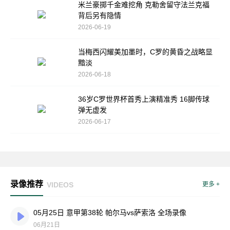
米兰豪掷千金难挖角 克勒舍留守法兰克福
背后另有隐情
2026-06-19
当梅西闪耀美加墨时，C罗的黄昏之战略显
黯淡
2026-06-18
36岁C罗世界杯首秀上演精准秀 16脚传球
弹无虚发
2026-06-17
录像推荐
VIDEOS
更多 +
05月25日 意甲第38轮 帕尔马vs萨索洛 全场录像
06月21日