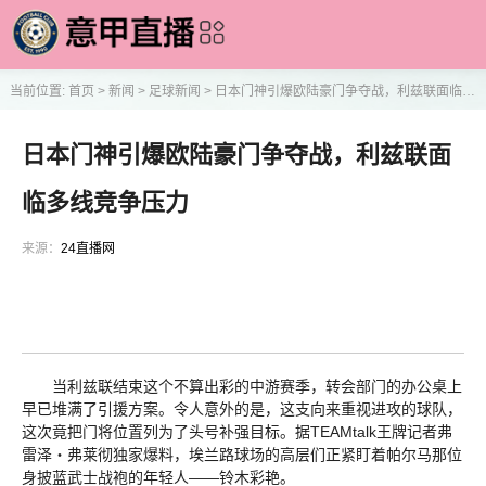
当前位置:
首页
>
新闻
>
足球新闻
>
日本门神引爆欧陆豪门争夺战，利兹联面临多线竞争压力
日本门神引爆欧陆豪门争夺战，利兹联面
临多线竞争压力
来源：
24直播网
当利兹联结束这个不算出彩的中游赛季，转会部门的办公桌上
早已堆满了引援方案。令人意外的是，这支向来重视进攻的球队，
这次竟把门将位置列为了头号补强目标。据TEAMtalk王牌记者弗
雷泽・弗莱彻独家爆料，埃兰路球场的高层们正紧盯着帕尔马那位
身披蓝武士战袍的年轻人——铃木彩艳。