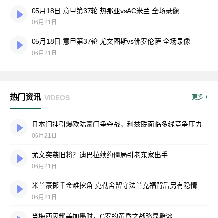
05月18日 意甲第37轮 热那亚vsAC米兰 全场录像
06月21日
05月18日 意甲第37轮 尤文图斯vs佛罗伦萨 全场录像
06月21日
热门资讯
VIDEOS
更多 +
日本门神引爆欧陆豪门争夺战，利兹联面临多线竞争压力
06月21日
尤文突袭旧将？迪巴拉续约僵局引老东家出手
06月21日
米兰豪掷千金难挖角 克勒舍留守法兰克福背后另有隐情
06月21日
当梅西闪耀美加墨时，C罗的黄昏之战略显黯淡