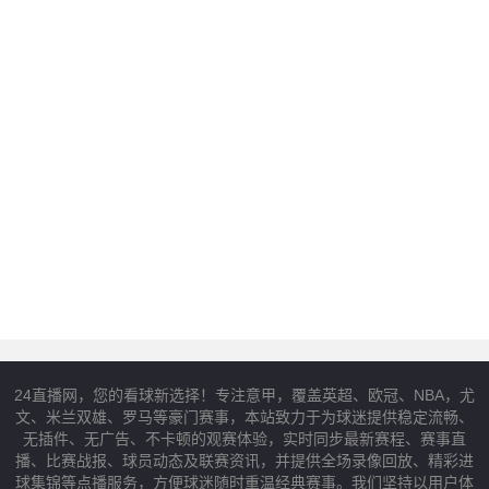
24直播网，您的看球新选择！专注意甲，覆盖英超、欧冠、NBA，尤
文、米兰双雄、罗马等豪门赛事，本站致力于为球迷提供稳定流畅、
无插件、无广告、不卡顿的观赛体验，实时同步最新赛程、赛事直
播、比赛战报、球员动态及联赛资讯，并提供全场录像回放、精彩进
球集锦等点播服务，方便球迷随时重温经典赛事。我们坚持以用户体