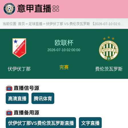
当前位置:
首页
>
足球直播
>
伏伊伏丁那 VS 费伦茨瓦罗斯 【2026-07-10 02:00:00】
欧联杯
2026-07-10 02:00:00
完赛
伏伊伏丁那
费伦茨瓦罗斯
高清直播
腾讯体育
伏伊伏丁那VS费伦茨瓦罗斯直播
文字直播