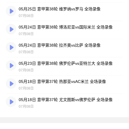
05月25日 意甲第38轮 维罗纳vs罗马 全场录像
07月08日
05月24日 意甲第38轮 博洛尼亚vs国际米兰 全场录像
07月08日
05月24日 意甲第38轮 拉齐奥vs比萨 全场录像
07月08日
05月23日 意甲第38轮 佛罗伦萨vs亚特兰大 全场录像
07月08日
05月18日 意甲第37轮 热那亚vsAC米兰 全场录像
07月08日
05月18日 意甲第37轮 尤文图斯vs佛罗伦萨 全场录像
07月08日