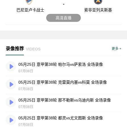
-
巴尼亚卢卡战士
索非亚列夫斯基
高清直播
录像推荐
VIDEOS
更多 +
05月25日 意甲第38轮 帕尔马vs萨索洛 全场录像
07月08日
05月25日 意甲第38轮 克雷莫内塞vs科莫 全场录像
07月08日
05月25日 意甲第38轮 那不勒斯vs乌迪内斯 全场录像
07月08日
05月25日 意甲第38轮 都灵vs尤文图斯 全场录像
07月08日