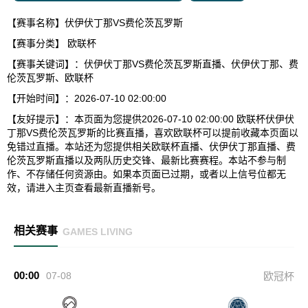
【赛事名称】伏伊伏丁那VS费伦茨瓦罗斯
【赛事分类】
欧联杯
【赛事关键词】：伏伊伏丁那VS费伦茨瓦罗斯直播、伏伊伏丁那、费
伦茨瓦罗斯、欧联杯
【开始时间】：2026-07-10 02:00:00
【友好提示】：本页面为您提供2026-07-10 02:00:00 欧联杯伏伊伏
丁那VS费伦茨瓦罗斯的比赛直播，喜欢欧联杯可以提前收藏本页面以
免错过直播。本站还为您提供相关欧联杯直播、伏伊伏丁那直播、费
伦茨瓦罗斯直播以及两队历史交锋、最新比赛赛程。本站不参与制
作、不存储任何资源由。如果本页面已过期，或者以上信号位都无
效，请进入主页查看最新直播新号。
相关赛事
GAMES LIVING
00:00
07-08
欧冠杯