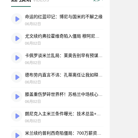
命运的红蓝印记：博尼与国米的不解之缘
06月02日
尤文续约弗拉霍维奇陷入僵局 穆阿尼或成锋线新答案
06月02日
卡佩罗谈米兰乱局：莱奥告别早有预谋 朗尼克模式水土不服？
06月02日
德布劳内直言不讳：孔蒂离任让我如释重负，理念冲突终画句点
06月02日
膝盖重伤梦碎世界杯！苏格兰中场核心吉尔摩黯然退场
06月02日
朗尼克入主米兰条件曝光：技术总监+选帅权成关键筹码
06月02日
米兰续约普利西奇陷僵局：700万薪资红线难平美国球星胃口