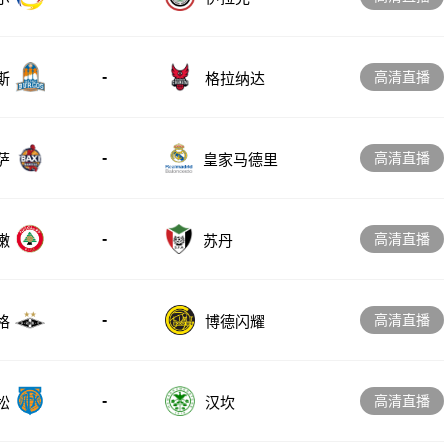
-
高清直播
斯
格拉纳达
-
高清直播
萨
皇家马德里
-
高清直播
嫩
苏丹
-
高清直播
格
博德闪耀
-
高清直播
松
汉坎