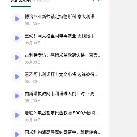
博洛尼亚新帅锁定特德斯科 意大利诺时代正式落幕
05月30日
重磅！阿莱格里闪电再就业 火线接手那不勒斯帅印
05月30日
古利特专访：痛惜米兰欧冠失格，直言莱奥需自我救赎，力挺莫德里奇宝刀未老
05月30日
意乙阿韦利诺盯上尤文小将 边锋彼得雷利或成今夏引援目标
05月30日
内斯塔执教阿韦利诺进入倒计时 下周或官宣两年合约
05月30日
曼联闪电战锁定巴西铁腰 5000万欧签下亚特兰大中场悍将
05月30日
国米利物浦高层摩纳哥密会，琼斯转会谈判进入关键阶段