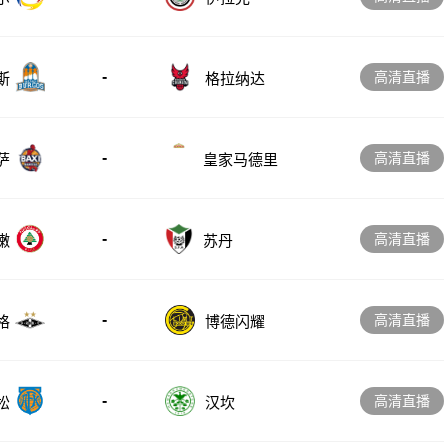
-
高清直播
斯
格拉纳达
-
高清直播
萨
皇家马德里
-
高清直播
嫩
苏丹
-
高清直播
格
博德闪耀
-
高清直播
松
汉坎