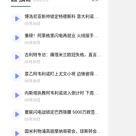
博洛尼亚新帅锁定特德斯科 意大利诺时代正式落幕
05月30日
重磅！阿莱格里闪电再就业 火线接手那不勒斯帅印
05月30日
古利特专访：痛惜米兰欧冠失格，直言莱奥需自我救赎，力挺莫德里奇宝刀未老
05月30日
意乙阿韦利诺盯上尤文小将 边锋彼得雷利或成今夏引援目标
05月30日
内斯塔执教阿韦利诺进入倒计时 下周或官宣两年合约
05月30日
曼联闪电战锁定巴西铁腰 5000万欧签下亚特兰大中场悍将
05月30日
国米利物浦高层摩纳哥密会，琼斯转会谈判进入关键阶段