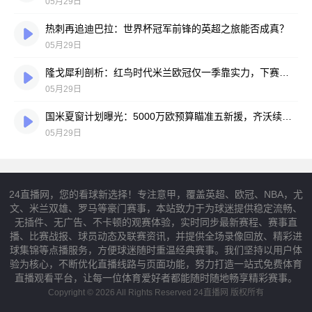
05月29日
热刺再追迪巴拉：世界杯冠军前锋的英超之旅能否成真？
05月29日
隆戈犀利剖析：红鸟时代米兰欧冠仅一季靠实力，下赛季重建路漫漫
05月29日
国米夏窗计划曝光：5000万欧预算瞄准五新援，齐沃续约在即阵型不变
05月29日
24直播网，您的看球新选择！专注意甲，覆盖英超、欧冠、NBA，尤
文、米兰双雄、罗马等豪门赛事，本站致力于为球迷提供稳定流畅、
无插件、无广告、不卡顿的观赛体验，实时同步最新赛程、赛事直
播、比赛战报、球员动态及联赛资讯，并提供全场录像回放、精彩进
球集锦等点播服务，方便球迷随时重温经典赛事。我们坚持以用户体
验为核心，不断优化直播线路与页面功能，努力打造一站式免费体育
直播观看平台，让每一位体育爱好者都能随时随地畅享精彩赛事。
Copyright © 2026 All Rights Reserved 24直播网 版权所有