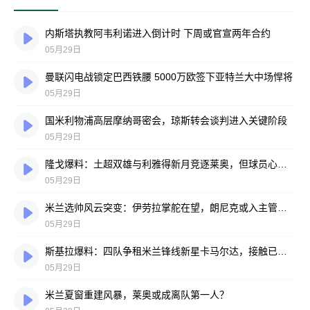
内斯塔执教阿韦利诺进入倒计时 下周或官宣两年合约
05月29日
曼联闪电战锁定巴西铁腰 5000万欧签下亚特兰大中场悍将
05月29日
国米利物浦高层摩纳哥密会，琼斯转会谈判进入关键阶段
05月29日
隆戈爆料：土超双雄与利雅得新月竞逐莱奥，但球员心系米兰不改初衷
05月29日
米兰选帅风云突变：伊劳拉掌舵在望，朗尼克或入主管理层
05月29日
斯基拉爆料：四队争租米兰锋线新星卡马尔达，接触已悄然启动
05月29日
米兰夏窗重建风暴，莱奥或成离队第一人？