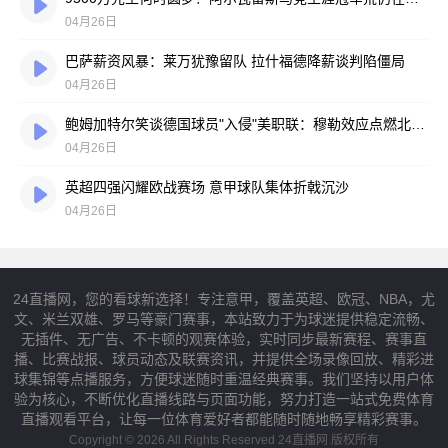
04月26日
巴萨薪资风暴：莱万犹豫留队 拉什福德降薪谈判陷僵局
04月26日
鲍姆加特尔笑谈德国球员"入侵"美职联：穆勒效应点燃北美赛场
04月26日
英超四强闪耀欧战赛场 意甲球队集体折戟沉沙
04月26日
24直播网，您的看球新选择！专注意甲，覆盖英超、欧冠、NBA，尤
文、米兰双雄、罗马等豪门赛事，本站致力于为球迷提供稳定流畅、
无插件、无广告、不卡顿的观赛体验，实时同步最新赛程、赛事直
播、比赛战报、球员动态及联赛资讯，并提供全场录像回放、精彩进
球集锦等点播服务，方便球迷随时重温经典赛事。我们坚持以用户体
验为核心，不断优化直播线路与页面功能，努力打造一站式免费体育
直播观看平台，让每一位体育爱好者都能随时随地畅享精彩赛事。
Copyright © 2026 All Rights Reserved 24直播网 版权所有