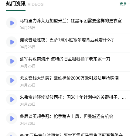
热门资讯
VIDEOS
更多 +
马特里力荐莱万加盟米兰：红黑军团需要这样的更衣室压舱石
04月26日
诺坎普险胜夜：巴萨1球小胜塞尔塔背后藏着什么？
04月26日
蓝军兵败南海岸 波特的旧主狠狠捅了老东家一刀
04月26日
尤文锋线大洗牌？戴维标价2000万欧引发法甲抢购潮
04月26日
朱弗雷迪谈埃斯波西托：国米十年计划中的关键棋子，但转会大门从未开启
04月26日
鲁尼谈英超争冠：枪手稍占上风，但曼城还有机会
04月26日
9500万先生何时圆梦？阿尔瓦雷斯马竞生涯冠军荒仍在延续