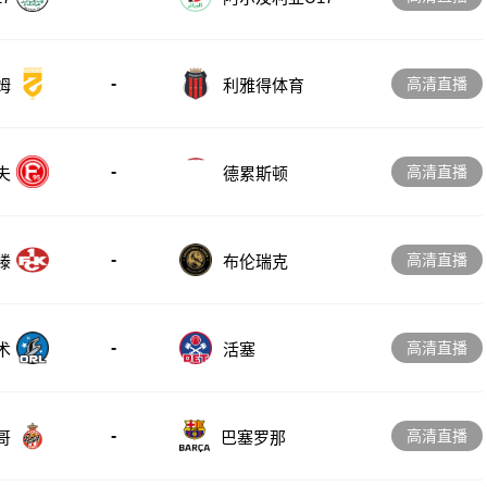
-
高清直播
姆
利雅得体育
-
高清直播
德累斯顿
夫
-
高清直播
滕
布伦瑞克
-
高清直播
术
活塞
-
高清直播
哥
巴塞罗那