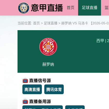
首页
足球直播
篮
当前位置:
首页
>
足球直播
>
赫罗纳 VS 马洛卡 【2026-05-02
西甲
|
2
赫罗纳
高清直播
腾讯体育