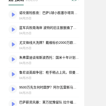
诺坎普险胜夜：巴萨1球小胜塞尔塔背后藏着什么？
04月25日
蓝军兵败南海岸 波特的旧主狠狠捅了老东家一刀
04月25日
尤文锋线大洗牌？戴维标价2000万欧引发法甲抢购潮
04月25日
朱弗雷迪谈埃斯波西托：国米十年计划中的关键棋子，但转会大门从未开启
04月25日
鲁尼谈英超争冠：枪手稍占上风，但曼城还有机会
04月25日
9500万先生何时圆梦？阿尔瓦雷斯马竞生涯冠军荒仍在延续
04月25日
巴萨薪资风暴：莱万犹豫留队 拉什福德降薪谈判陷僵局