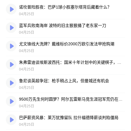
诺坎普险胜夜：巴萨1球小胜塞尔塔背后藏着什么？
04月25日
蓝军兵败南海岸 波特的旧主狠狠捅了老东家一刀
04月25日
尤文锋线大洗牌？戴维标价2000万欧引发法甲抢购潮
04月25日
朱弗雷迪谈埃斯波西托：国米十年计划中的关键棋子，但转会大门从未开启
04月25日
鲁尼谈英超争冠：枪手稍占上风，但曼城还有机会
04月25日
9500万先生何时圆梦？阿尔瓦雷斯马竞生涯冠军荒仍在延续
04月25日
巴萨薪资风暴：莱万犹豫留队 拉什福德降薪谈判陷僵局
04月25日