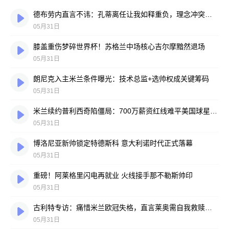
德布劳内直言不讳：孔蒂离任让我如释重负，理念冲突终画句点
05月31日
膝盖重伤梦碎世界杯！苏格兰中场核心吉尔摩黯然退场
05月31日
朗尼克入主米兰条件曝光：技术总监+选帅权成关键筹码
05月31日
米兰续约普利西奇陷僵局：700万薪资红线难平美国球星胃口
05月31日
博洛尼亚新帅锁定特德斯科 意大利诺时代正式落幕
05月31日
重磅！阿莱格里闪电再就业 火线接手那不勒斯帅印
05月31日
古利特专访：痛惜米兰欧冠失格，直言莱奥需自我救赎，力挺莫德里奇宝刀未老
05月31日